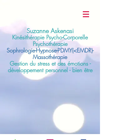
Suzanne Askenasi
Kinésithérapie Psycho-Corporelle
Psychothérapie
Sophrologie-Hypnose-PDMY(<EMDR)-
Massothérapie
Gestion du stress et des émotions -
développement personnel - bien être